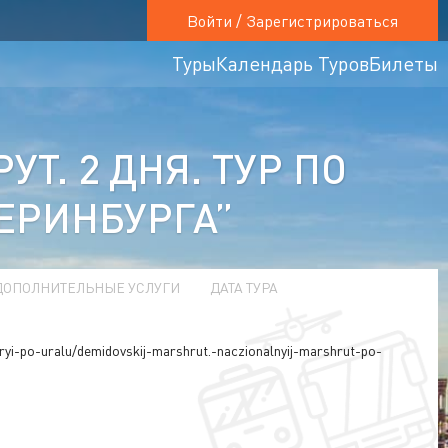
Войти / Зарегистрироваться
Туры
Календарь Туров
Билеты
. 2 ДНЯ. ТУР ПО
ЕРИНБУРГА”
ДОПОЛНИТЕЛЬНЫЕ УСЛУГИ
ДАТА ТУРА
turyi-po-uralu/demidovskij-marshrut.-naczionalnyij-marshrut-po-