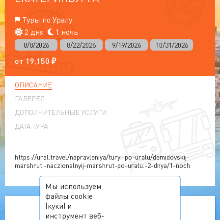
Туры по Уралу
2 дня
1 ночь
8/8/2026
8/22/2026
9/19/2026
10/31/2026
от
19,150
₽
ОПИСАНИЕ
ГАЛЕРЕЯ
ДОПОЛНИТЕЛЬНЫЕ УСЛУГИ
ДАТА ТУРА
https://ural.travel/napravleniya/turyi-po-uralu/demidovskij-
marshrut.-naczionalnyij-marshrut-po-uralu.-2-dnya/1-noch
Мы используем
файлы cookie
(куки) и
инструмент веб-